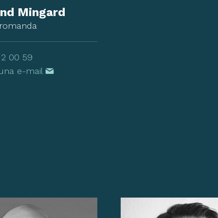
and Mingard
 romanda
12 00 59
 una e-mail