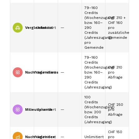
79–160
Credits
(Wochenzugang)
CHF 310 +
bzw. 160–
CHF 160
Vergleichstool
Unlimitiert
—
290
pro
Credits
zusätzliche
(Jahreszugang)
Gemeinde
pro
Gemeinde
79–160
Credits
(Wochenzugang)
CHF 310
Nachfragemilieus
Unlimitiert
—
bzw. 160–
pro
290
Abfrage
Credits
(Jahreszugang)
100
Credits
CHF 250
(Wochenzugang)
Milieudynamik
Unlimitiert
—
pro
bzw. 200
Abfrage
Credits
(Jahreszugang)
CHF 150
Nachfrageindex
Unlimitiert
—
Unlimitiert
pro