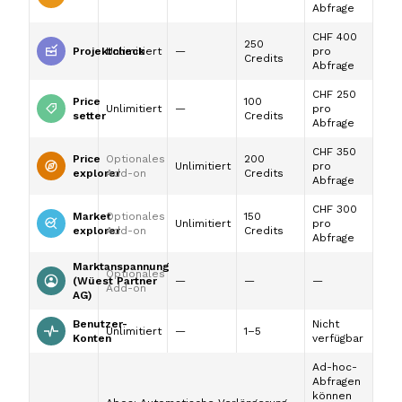
Abfrage
CHF 400
250
Projektcheck
Unlimitiert
—
pro
Credits
Abfrage
CHF 250
Price
100
Unlimitiert
—
pro
setter
Credits
Abfrage
CHF 350
Price
Optionales
200
Unlimitiert
pro
explorer
Add-on
Credits
Abfrage
CHF 300
Market
Optionales
150
Unlimitiert
pro
explorer
Add-on
Credits
Abfrage
Marktanspannung
Optionales
(Wüest Partner
—
—
—
Add-on
AG)
Benutzer-
Nicht
Unlimitiert
—
1–5
Konten
verfügbar
Ad-hoc-
Abfragen
können