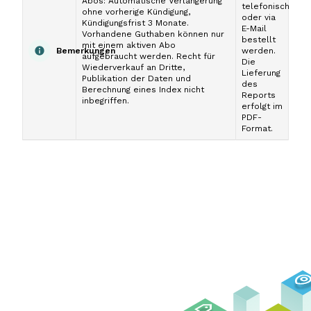
Abos: Automatische Verlängerung
telefonisch
ohne vorherige Kündigung,
oder via
Kündigungsfrist 3 Monate.
E-Mail
Vorhandene Guthaben können nur
bestellt
mit einem aktiven Abo
Bemerkungen
werden.
aufgebraucht werden. Recht für
Die
Wiederverkauf an Dritte,
Lieferung
Publikation der Daten und
des
Berechnung eines Index nicht
Reports
inbegriffen.
erfolgt im
PDF-
Format.