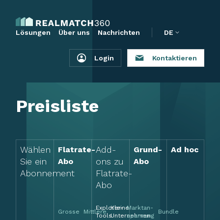
Lösungen
Über uns
Nachrichten
DE
Login
Kontaktieren
Preisliste
Wählen
Add-
Flatrate-
Grund-
Ad hoc
Sie ein
ons zu
Abo
Abo
Abonnement
Flatrate-
Abo
Kleine
Explorer-
Marktan-
Grosse
Mittlere
Bundle
Unternehmen
Tools
spannung