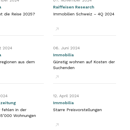
mber 2024
07. November 2024
a
Raiffeisen Research
t die Reise 2025?
Immobilien Schweiz – 4Q 2024
en
PDF öffnen
t 2024
06. Juni 2024
a
Immobilia
sregionen aus dem
Günstig wohnen auf Kosten der
Suchenden
en
PDF öffnen
2024
12. April 2024
zeitung
Immobilia
 fehlen in der
Starre Preisvorstellungen
35’000 Wohnungen
en
PDF öffnen