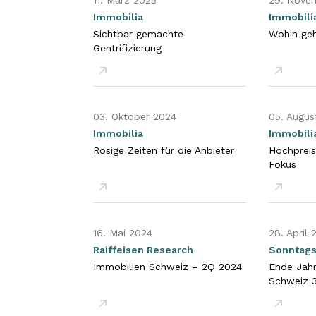
11. März 2025
29. Nove
Immobilia
Immobili
Sichtbar gemachte
Wohin geh
Gentrifizierung
PDF öffnen
PDF öffn
03. Oktober 2024
05. Augus
Immobilia
Immobili
Rosige Zeiten für die Anbieter
Hochprei
Fokus
PDF öffnen
PDF öffn
16. Mai 2024
28. April 
Raiffeisen Research
Sonntags
Immobilien Schweiz – 2Q 2024
Ende Jahr
Schweiz 
PDF öffnen
PDF öffn