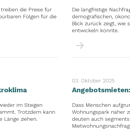
reiben die Preise für
Die langfristige Nach
rbaren Folgen für die
demografischen, ökonom
Blick zurück zeigt, wie
entwickeln könnte.
Mehr
03. Oktober 2025
kroklima
Angebotsmieten:
ieder im Steigen
Dass Menschen aufgrun
bnimmt. Trotzdem kann
Wohnungspark näher zu
e Länge ziehen.
deuten auch segmentsp
Mietwohnungsnachfrage