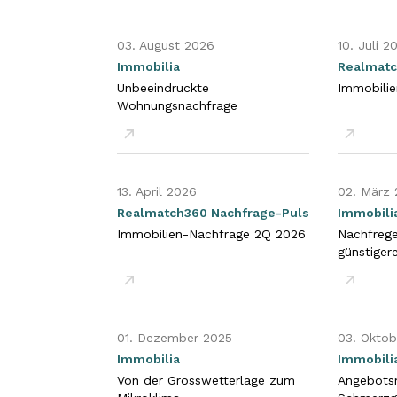
03. August 2026
10. Juli 2
Immobilia
Realmatc
Unbeeindruckte
Immobili
Wohnungsnachfrage
PDF öffnen
PDF öffn
13. April 2026
02. März
Realmatch360 Nachfrage-Puls
Immobili
Immobilien-Nachfrage 2Q 2026
Nachfrege
günstiger
PDF öffnen
PDF öffn
01. Dezember 2025
03. Oktob
Immobilia
Immobili
Von der Grosswetterlage zum
Angebots