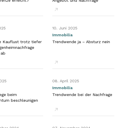
enze erreicht?
Angebot und Nachfrage
en
PDF öffnen
2025
10. Juni 2025
Immobilia
 Kauflust trotz tiefer
Trendwende ja – Absturz nein
igenheimnachfrage
 ab
en
PDF öffnen
2025
08. April 2025
Immobilia
iege beim
Trendwende bei der Nachfrage
ntum beschleunigen
en
PDF öffnen