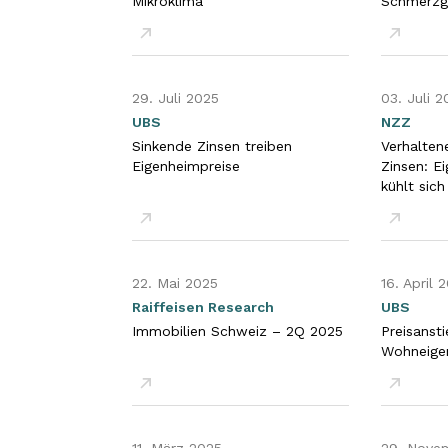
Mikroklima
Schmerzgr
PDF öffnen
PDF öffn
29. Juli 2025
03. Juli 
UBS
NZZ
Sinkende Zinsen treiben
Verhaltene
Eigenheimpreise
Zinsen: E
kühlt sich
PDF öffnen
PDF öffn
22. Mai 2025
16. April 
Raiffeisen Research
UBS
Immobilien Schweiz – 2Q 2025
Preisanst
Wohneige
PDF öffnen
PDF öffn